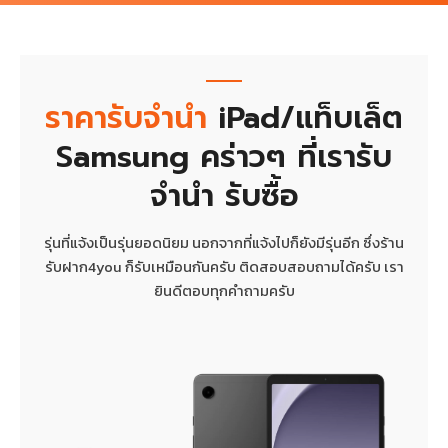
ราคารับจำนำ
iPad/แท็บเล็ต
Samsung คร่าวๆ ที่เรารับ
จำนำ รับซื้อ
รุ่นที่แจ้งเป็นรุ่นยอดนิยม นอกจากที่แจ้งไปก็ยังมีรุ่นอีก ซึ่งร้าน
รับฝาก4you ก็รับเหมือนกันครับ ติดสอบสอบถามได้ครับ เรา
ยินดีตอบทุกคำถามครับ