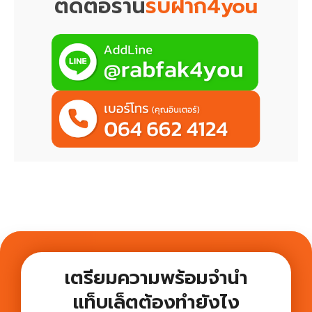
ติดต่อร้าน
รับฝาก4you
เตรียมความพร้อมจำนำ
แท็บเล็ตต้องทำยังไง