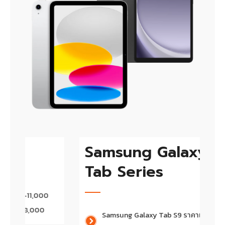
Samsung Galaxy
i
Tab Series
Samsung Galaxy Tab S9 ราคาเริ่มต้นที่