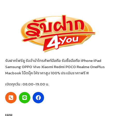
รับฝากโฟร์ยู รับจำนำโทรศัพท์มือถือ รับซื้อมือถือ iPhone iPad
Samsung OPPO Vivo Xiaomi Redmi POCO Realme OnePlus
Macbook โน๊ตบุ๊ค ให้ราคาสูง 100% ประเมินราคาฟรี !!!
เปิดทุกวัน : 08.00-19.00 น.
เมนู