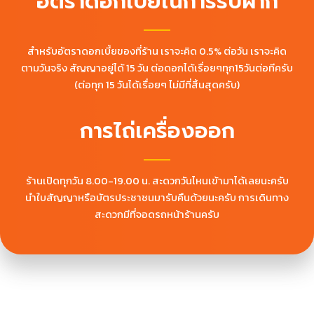
อัตราดอกเบี้ยในการรับฝาก
สำหรับอัตราดอกเบี้ยของที่ร้าน เราจะคิด 0.5% ต่อวัน เราจะคิด
ตามวันจริง สัญญาอยู่ได้ 15 วัน ต่อดอกได้เรื่อยๆทุก15วันต่อทีครับ
(ต่อทุก 15 วันได้เรื่อยๆ ไม่มีที่สิ้นสุดครับ)
การไถ่เครื่องออก
ร้านเปิดทุกวัน 8.00-19.00 น. สะดวกวันไหนเข้ามาได้เลยนะครับ
นำใบสัญญาหรือบัตรประชาชนมารับคืนด้วยนะครับ การเดินทาง
สะดวกมีที่จอดรถหน้าร้านครับ