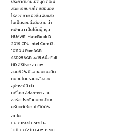
ประกาศขายโน้ตบุ๊ค ดีไซน์
สวย เรียบๆสไตล์มินิมอล
ไร้ลวดลาย ผิวลื่น จับแล้ว
ไม่เป็นรอยนิ้วมือง่าย น้ำ
หนักเบา เป็นโน๊ตบุ๊ครุ่น
HUAWEI MateBook D
2019 CPU Intel Core i3-
10110U Ram8GB
SSD256GB จอ15.6นิ้ว Full
HD สีSilver สภาพ
สวย92% มีรอยขนแมวนิด
หน่อยโดยรวมแล้วสวย
อุปกรณ์มี ตัว
เครื่อง+Adapter+สาย
ชาร์จ ประกันหมดแล้วนะ
ครับแต่ใช้งานได้100%
สเปค
CPU: Intel Core i3-
10110U (2.10 GHz, 6 MB