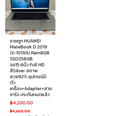
ขายถูก HUAWEI
MateBook D 2019
i3-10110U Ram8GB
SSD256GB
จอ15.6นิ้ว Full HD
สีSilver สภาพ
สวย92% อุปกรณ์มี
ตัว
เครื่อง+Adapter+สาย
ชาร์จ ประกันหมดแล้ว
฿
4,200.00
฿4,200.00