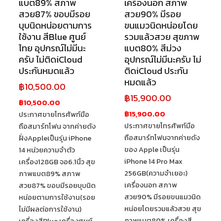
แบต89% สภาพ
เครื่องนอก สภาพ
สวย87% ขอบมีรอย
สวย90% มีรอย
บุบนิดหน่อยตามการ
ขนแมวนิดหน่อยโดย
ใช้งาน สีBlue ศูนย์
รวมแล้วสวย สุขภาพ
ไทย อุปกรณ์ไม่มีนะ
แบต80% สีม่วง
ครับ ไม่ติดiCloud
อุปกรณ์ไม่มีนะครับ ไม่
ประกันหมดแล้ว
ติดiCloud ประกัน
หมดแล้ว
฿
10,500.00
฿
15,900.00
฿10,500.00
฿15,900.00
ประกาศขายโทรศัพท์มือ
ประกาศขายโทรศัพท์มือ
ถือสมาร์ทโฟน จากค่ายดัง
ถือสมาร์ทโฟนจากค่ายดัง
ฝั่งAppleเป็นรุ่น iPhone
ของ Apple เป็นรุ่น
14 หน่วยความจำตัว
iPhone 14 Pro Max
เครื่อง128GB จอ6.1นิ้ว สุข
256GB(ความจำเยอะ)
ภาพแบต89% สภาพ
เครื่องนอก สภาพ
สวย87% ขอบมีรอยบุบนิด
สวย90% มีรอยขนแมวนิด
หน่อยตามการใช้งาน(รอย
หน่อยโดยรวมแล้วสวย สุข
ไม่มีผลต่อการใช้งาน)
ภาพแบต80% เครื่องสี
เครื่องสีBlue เครื่องศูนย์