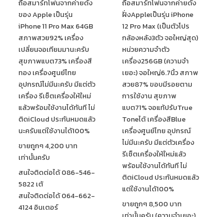
ถือสมาร์ทโฟนจากค่ายดัง
ถือสมาร์ทโฟนจากค่ายดัง
ของ Apple เป็นรุ่น
ฝั่งAppleเป็นรุ่น iPhone
iPhone 11 Pro Max 64GB
12 Pro Max (เป็นตัวโปร
สภาพสวย92% เครื่อง
กล้องหลัง3ตัว จอใหญ่สุด)
เปลี่ยนจอเทียมมานะครับ
หน่วยความจำตัว
สุขภาพแบต73% เครื่องสี
เครื่อง256GB (ความจำ
ทอง เครื่องศูนย์ไทย
เยอะ) จอใหญ่6.7นิ้ว สภาพ
อุปกรณ์ไม่มีนะครับ มีแต่ตัว
สวย87% ขอบมีรอยตาม
เครื่อง รีเซ็ตเครื่องให้ใหม่
การใช้งาน สุขภาพ
แล้วพร้อมใช้งานได้ทันที ไม่
แบต71% จอแท้ปรับTrue
ติดiCloud ประกันหมดแล้ว
Toneได้ เครื่องสีBlue
นะครับแต่ใช้งานได้100%
เครื่องศูนย์ไทย อุปกรณ์
ไม่มีนะครับ มีแต่ตัวเครื่อง
ขายถูกๆ 4,200 บาท
รีเซ็ตเครื่องให้ใหม่แล้ว
เท่านั้นครับ
พร้อมใช้งานได้ทันที ไม่
สนใจติดต่อได้ 086-546-
ติดiCloud ประกันหมดแล้ว
5822 เต้
แต่ใช้งานได้100%
สนใจติดต่อได้ 064-662-
ขายถูกๆ 8,500 บาท
4124 อินเตอร์
เท่านั้นครับ (ความจำเยอะ)