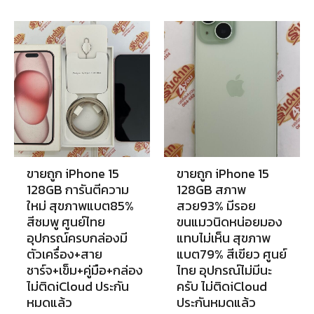
ขายถูก iPhone 15
ขายถูก iPhone 15
128GB การันตีความ
128GB สภาพ
ใหม่ สุขภาพแบต85%
สวย93% มีรอย
สีชมพู ศูนย์ไทย
ขนแมวนิดหน่อยมอง
อุปกรณ์ครบกล่องมี
แทบไม่เห็น สุขภาพ
ตัวเครื่อง+สาย
แบต79% สีเขียว ศูนย์
ชาร์จ+เข็ม+คู่มือ+กล่อง
ไทย อุปกรณ์ไม่มีนะ
ไม่ติดiCloud ประกัน
ครับ ไม่ติดiCloud
หมดแล้ว
ประกันหมดแล้ว