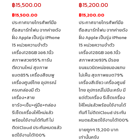
฿
15,500.00
฿
15,200.00
฿15,500.00
฿15,200.00
ประกาศขายโทรศัพท์มือ
ประกาศขายโทรศัพท์มือ
ถือสมาร์ทโฟน จากค่ายดัง
ถือสมาร์ทโฟน จากค่ายดัง
ฝั่ง Apple เป็นรุ่น iPhone
ฝั่ง Apple เป็นรุ่น iPhone
15 หน่วยความจำตัว
15 หน่วยความจำตัว
เครื่อง128GB จอ6.1นิ้ว
เครื่อง128GB จอ6.1นิ้ว
สภาพสวย95% การัน
สภาพสวย93% มีรอย
ตีความใหม่ สุขภาพ
ขนแมวนิดหน่อยมองแทบ
แบต85% เครื่องสีชมพู
ไม่เห็น สุขภาพแบต79%
เครื่องศูนย์ไทย อุปกรณ์
เครื่องสีเขียว เครื่องศูนย์
ครบกล่องมี ตัว
ไทย อุปกรณ์ไม่มีนะครับ มี
เครื่อง+สาย
แต่ตัวเครื่อง รีเซ็ตเครื่อง
ชาร์จ+เข็ม+คู่มือ+กล่อง
ให้ใหม่แล้วพร้อมใช้งานได้
รีเซ็ตเครื่องให้ใหม่แล้ว
ทันที ไม่ติดiCloud ประกัน
พร้อมใช้งานได้ทันที ไม่
หมดแล้วแต่ใช้งานได้100%
ติดiCloud ประกันหมดแล้ว
ขายถูกๆ 15,200 บาท
แต่ใช้งานได้100%
เท่านั้นครับ