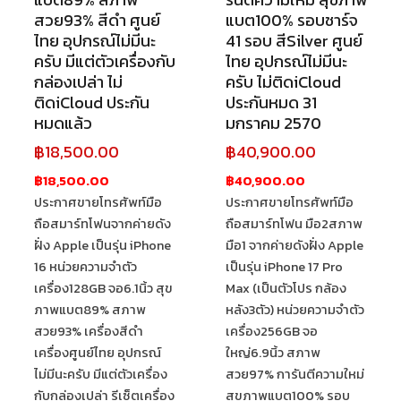
สวย93% สีดำ ศูนย์
แบต100% รอบชาร์จ
ไทย อุปกรณ์ไม่มีนะ
41 รอบ สีSilver ศูนย์
ครับ มีแต่ตัวเครื่องกับ
ไทย อุปกรณ์ไม่มีนะ
กล่องเปล่า ไม่
ครับ ไม่ติดiCloud
ติดiCloud ประกัน
ประกันหมด 31
หมดแล้ว
มกราคม 2570
฿
18,500.00
฿
40,900.00
฿18,500.00
฿40,900.00
ประกาศขายโทรศัพท์มือ
ประกาศขายโทรศัพท์มือ
ถือสมาร์ทโฟนจากค่ายดัง
ถือสมาร์ทโฟน มือ2สภาพ
ฝั่ง Apple เป็นรุ่น iPhone
มือ1 จากค่ายดังฝั่ง Apple
16 หน่วยความจำตัว
เป็นรุ่น iPhone 17 Pro
เครื่อง128GB จอ6.1นิ้ว สุข
Max (เป็นตัวโปร กล้อง
ภาพแบต89% สภาพ
หลัง3ตัว) หน่วยความจำตัว
สวย93% เครื่องสีดำ
เครื่อง256GB จอ
เครื่องศูนย์ไทย อุปกรณ์
ใหญ่6.9นิ้ว สภาพ
ไม่มีนะครับ มีแต่ตัวเครื่อง
สวย97% การันตีความใหม่
กับกล่องเปล่า รีเซ็ตเครื่อง
สุขภาพแบต100% รอบ