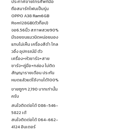
ประกาศขายโทรศัพท์มือ
ถือสมาร์ทโฟนเป็นรุ่น
OPPO A38 Ram6GB
Rom128GB(ตัวท๊อป)
จอ6.56นิ้ว สภาพสวย90%
มีรอยขนแมวนิดหน่อยมอง
แทบไม่เห็น เครื่องสีดำ โกล
วอิ้ง อุปกรณ์มี ตัว
เครื่อง+หัวชาร์จ+สาย
ชาร์จ+คู่มือ+กล่อง ไม่ติด
สัญญารายเดือน ประกัน
หมดแล้วแต่ใช้งานได้100%
ขายถูกๆ 2,190 บาทเท่านั้น
ครับ
สนใจติดต่อได้ 086-546-
5822 เต้
สนใจติดต่อได้ 064-662-
4124 อินเตอร์