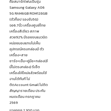
ถือสมาร์ทโฟนเป็นรุ่น
Samsung Galaxy A06
5G RAM6GB ROM128GB
(ตัวท๊อป รองรับ5G)
จอ6.7นิ้ว เครื่องศูนย์ไทย
เครื่องสีเขียว สภาพ
สวย92% มีรอยขนแมวนิด
หน่อยมองแทบไม่เห็น
อุปกรณ์ครบกล่องมี ตัว
เครื่อง+สาย
ชาร์จ+เข็ม+คู่มือ+กล่อง(อี
มี่ไม่ตรงกล่อง) รีเซ็ต
เครื่องให้ใหม่แล้วพร้อมใช้
งานได้ทันที ไม่
ติดAccount Gmail ไม่ติด
สัญญารายเดือน ประกัน
หมดเดือน กรกฎาคม
2569
ขายถูกๆ 2,300 บาท