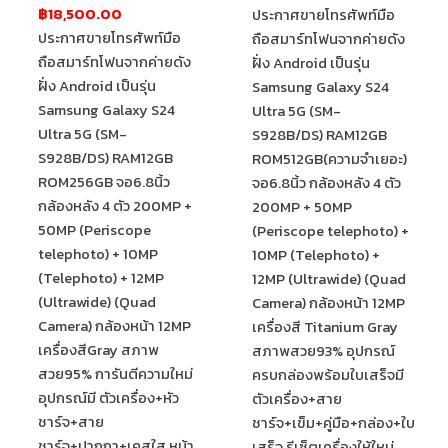
฿18,500.00
ประกาศขายโทรศัพท์มือ
ประกาศขายโทรศัพท์มือ
ถือสมาร์ทโฟนจากค่ายดัง
ถือสมาร์ทโฟนจากค่ายดัง
ฝั่ง Android เป็นรุ่น
ฝั่ง Android เป็นรุ่น
Samsung Galaxy S24
Samsung Galaxy S24
Ultra 5G (SM-
Ultra 5G (SM-
S928B/DS) RAM12GB
S928B/DS) RAM12GB
ROM512GB(ความจำเยอะ)
ROM256GB จอ6.8นิ้ว
จอ6.8นิ้ว กล้องหลัง 4 ตัว
กล้องหลัง 4 ตัว 200MP +
200MP + 50MP
50MP (Periscope
(Periscope telephoto) +
telephoto) + 10MP
10MP (Telephoto) +
(Telephoto) + 12MP
12MP (Ultrawide) (Quad
(Ultrawide) (Quad
Camera) กล้องหน้า 12MP
Camera) กล้องหน้า 12MP
เครื่องสี Titanium Gray
เครื่องสีGray สภาพ
สภาพสวย93% อุปกรณ์
สวย95% การันตีความใหม่
ครบกล่องพร้อมใบเสร็จมี
อุปกรณ์มี ตัวเครื่อง+หัว
ตัวเครื่อง+สาย
ชาร์จ+สาย
ชาร์จ+เข็ม+คู่มือ+กล่อง+ใบ
ชาร์จ+ปากกา+เคสใส หน้า
เสร็จ รีเซ็ตเครื่องให้ใหม่