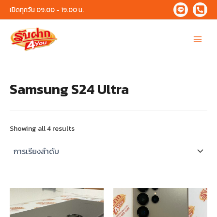
Skip
เปิดทุกวัน 09.00 - 19.00 น.
to
content
Main
Menu
Samsung S24 Ultra
Showing all 4 results