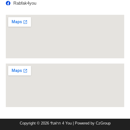
Rabfak4you
Copyright © 2026
รับฝาก 4 You
| Powered by
CzGroup