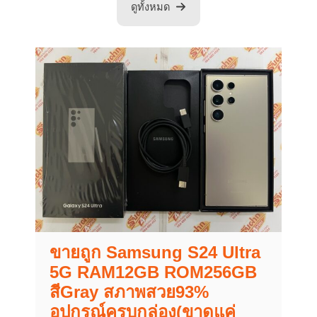
ดูทั้งหมด
ขายถูก Samsung S24 Ultra
5G RAM12GB ROM256GB
สีGray สภาพสวย93%
อุปกรณ์ครบกล่อง(ขาดแค่