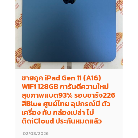
ขายถูก iPad Gen 11 (A16)
WiFi 128GB การันตีความใหม่
สุขภาพแบต93% รอบชาร์จ226
สีBlue ศูนย์ไทย อุปกรณ์มี ตัว
เครื่อง กับ กล่องเปล่า ไม่
ติดiCloud ประกันหมดแล้ว
02/08/2026