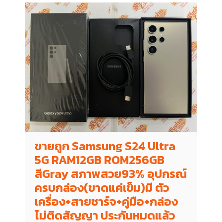
ขายถูก Samsung S24 Ultra
5G RAM12GB ROM256GB
สีGray สภาพสวย93% อุปกรณ์
ครบกล่อง(ขาดแค่เข็ม)มี ตัว
เครื่อง+สายชาร์จ+คู่มือ+กล่อง
ไม่ติดสัญญา ประกันหมดแล้ว