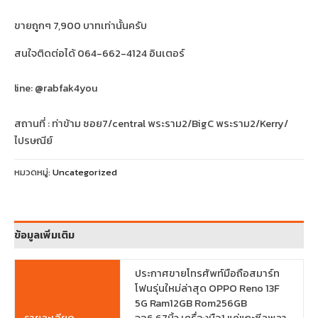
ขายถูกๆ 7,900 บาทเท่านั้นครับ
สนใจติดต่อได้ 064-662-4124 อินเตอร์
line: @rabfak4you
สถานที่ : ท่าข้าม ซอย7/central พระราม2/BigC พระราม2/Kerry/
ไปรษณีย์
หมวดหมู่:
Uncategorized
ข้อมูลเพิ่มเติม
ประกาศขายโทรศัพท์มือถือสมาร์ท
โฟนรุ่นใหม่ล่าสุด OPPO Reno 13F
5G Ram12GB Rom256GB
รายละเอียด
จอ6.67นิ้ว เครื่องมือ1 แค่แกะซีลพลา