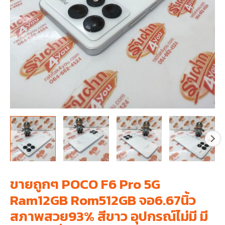
ขายถูกๆ POCO F6 Pro 5G
Ram12GB Rom512GB จอ6.67นิ้ว
สภาพสวย93% สีขาว อุปกรณ์ไม่มี มี