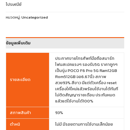
ไปรษณีย์
หมวดหมู่:
Uncategorized
ข้อมูลเพิ่มเติม
ประกาศขายโทรศัพท์มือถือสมาร์ท
โฟนสเปคแรงๆ รองรับ5G ราคาถูกๆ
เป็นรุ่น POCO F6 Pro 5G Ram12GB
Rom512GB จอ6.67นิ้ว สภาพ
รายละเอียด
สวย93% สีขาว มีแต่ตัวเครื่อง reset
เครื่องให้ใหม่แล้วพร้อมใช้งานได้ทันที
ไม่ติดสัญญารายเดือน ประกันหมด
แล้วแต่ใช้งานได้100%
สภาพสินค้า
93%
ตำหนิ
ไม่มี มีรอยตามการใช้งานเล็กน้อย