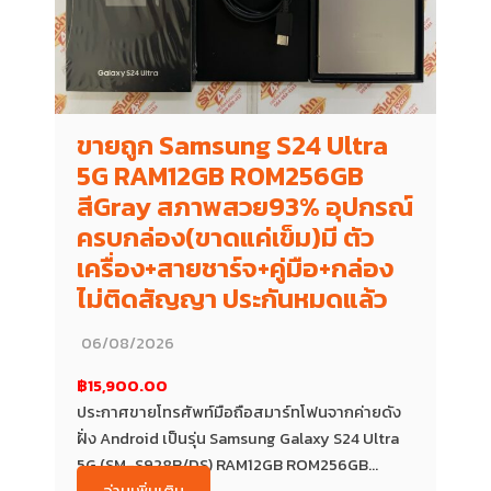
ขายถูก Samsung S24 Ultra
5G RAM12GB ROM256GB
สีGray สภาพสวย93% อุปกรณ์
ครบกล่อง(ขาดแค่เข็ม)มี ตัว
เครื่อง+สายชาร์จ+คู่มือ+กล่อง
ไม่ติดสัญญา ประกันหมดแล้ว
06/08/2026
฿15,900.00
ประกาศขายโทรศัพท์มือถือสมาร์ทโฟนจากค่ายดัง
ฝั่ง Android เป็นรุ่น Samsung Galaxy S24 Ultra
5G (SM-S928B/DS) RAM12GB ROM256GB...
อ่านเพิ่มเติม