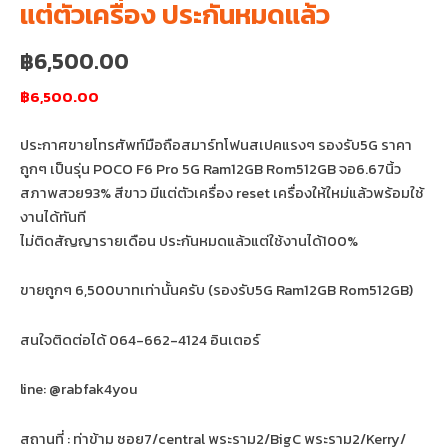
แต่ตัวเครื่อง ประกันหมดแล้ว
฿
6,500.00
฿6,500.00
ประกาศขายโทรศัพท์มือถือสมาร์ทโฟนสเปคแรงๆ รองรับ5G ราคา
ถูกๆ เป็นรุ่น POCO F6 Pro 5G Ram12GB Rom512GB จอ6.67นิ้ว
สภาพสวย93% สีขาว มีแต่ตัวเครื่อง reset เครื่องให้ใหม่แล้วพร้อมใช้
งานได้ทันที
ไม่ติดสัญญารายเดือน ประกันหมดแล้วแต่ใช้งานได้100%
ขายถูกๆ 6,500บาทเท่านั้นครับ (รองรับ5G Ram12GB Rom512GB)
สนใจติดต่อได้ 064-662-4124 อินเตอร์
line: @rabfak4you
สถานที่ : ท่าข้าม ซอย7/central พระราม2/BigC พระราม2/Kerry/