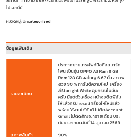
สถานที่ : ท่าข้าม ซอย7/central พระราม2/BigC พระราม2/Kerry/
ไปรษณีย์
หมวดหมู่:
Uncategorized
ข้อมูลเพิ่มเติม
ประกาศขายโทรศัพท์มือถือสมาร์ท
โฟน เป็นรุ่น OPPO A3 Ram 8 GB
Rom 128 GB จอใหญ่ 6.67 นิ้ว สภาพ
สวย 90 % การันตีความใหม่ เครื่อง
สีStarlight White อุปกรณ์ไม่มีนะ
รายละเอียด
ครับ มีแต่ตัวเครื่อง หน้าจอติดฟิล์ม
ให้แล้วครับ resetเครื่องให้ใหม่แล้ว
พร้อมใช้งานได้ทันที ไม่ติดAccount
Gmail ไม่ติดสัญญารายเดือน ประ
กันยาวๆหมดวันที่ 14 ตุลาคม 2569
สภาพสินค้า
90%