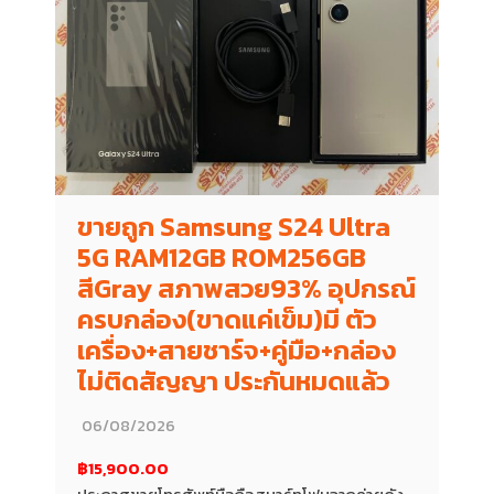
ขายถูก Samsung S24 Ultra
5G RAM12GB ROM256GB
สีGray สภาพสวย93% อุปกรณ์
ครบกล่อง(ขาดแค่เข็ม)มี ตัว
เครื่อง+สายชาร์จ+คู่มือ+กล่อง
ไม่ติดสัญญา ประกันหมดแล้ว
06/08/2026
฿15,900.00