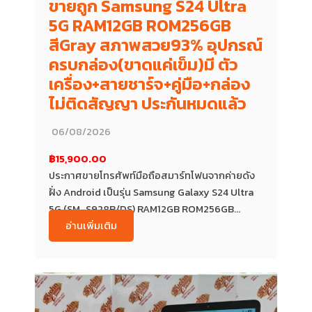
ขายถูก Samsung S24 Ultra
5G RAM12GB ROM256GB
สีGray สภาพสวย93% อุปกรณ์
ครบกล่อง(ขาดแค่เข็ม)มี ตัว
เครื่อง+สายชาร์จ+คู่มือ+กล่อง
ไม่ติดสัญญา ประกันหมดแล้ว
06/08/2026
฿15,900.00
ประกาศขายโทรศัพท์มือถือสมาร์ทโฟนจากค่ายดัง
ฝั่ง Android เป็นรุ่น Samsung Galaxy S24 Ultra
5G (SM-S928B/DS) RAM12GB ROM256GB...
อ่านเพิ่มเติม