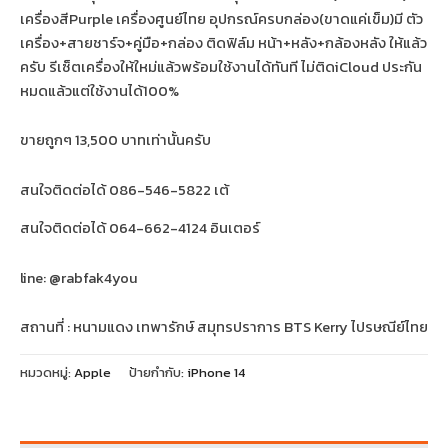
เครื่องสีPurple เครื่องศูนย์ไทย อุปกรณ์ครบกล่อง(ขาดแค่เข็ม)มี ตัว
เครื่อง+สายชาร์จ+คู่มือ+กล่อง ติดฟิล์ม หน้า+หลัง+กล้องหลัง ให้แล้ว
ครับ รีเซ็ตเครื่องให้ใหม่แล้วพร้อมใช้งานได้ทันที ไม่ติดiCloud ประกัน
หมดแล้วแต่ใช้งานได้100%
ขายถูกๆ 13,500 บาทเท่านั้นครับ
สนใจติดต่อได้ 086-546-5822 เต้
สนใจติดต่อได้ 064-662-4124 อินเตอร์
line: @rabfak4you
สถานที่ : หนามแดง เทพารักษ์ สมุทรปราการ BTS Kerry ไปรษณีย์ไทย
หมวดหมู่:
Apple
ป้ายกำกับ:
iPhone 14