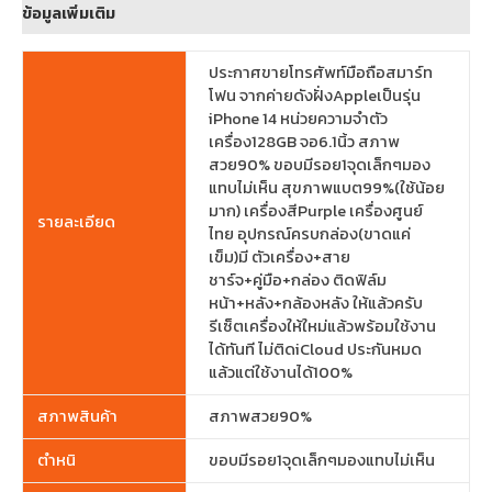
ข้อมูลเพิ่มเติม
ประกาศขายโทรศัพท์มือถือสมาร์ท
โฟน จากค่ายดังฝั่งAppleเป็นรุ่น
iPhone 14 หน่วยความจำตัว
เครื่อง128GB จอ6.1นิ้ว สภาพ
สวย90% ขอบมีรอย1จุดเล็กๆมอง
แทบไม่เห็น สุขภาพแบต99%(ใช้น้อย
มาก) เครื่องสีPurple เครื่องศูนย์
รายละเอียด
ไทย อุปกรณ์ครบกล่อง(ขาดแค่
เข็ม)มี ตัวเครื่อง+สาย
ชาร์จ+คู่มือ+กล่อง ติดฟิล์ม
หน้า+หลัง+กล้องหลัง ให้แล้วครับ
รีเซ็ตเครื่องให้ใหม่แล้วพร้อมใช้งาน
ได้ทันที ไม่ติดiCloud ประกันหมด
แล้วแต่ใช้งานได้100%
สภาพสินค้า
สภาพสวย90%
ตำหนิ
ขอบมีรอย1จุดเล็กๆมองแทบไม่เห็น