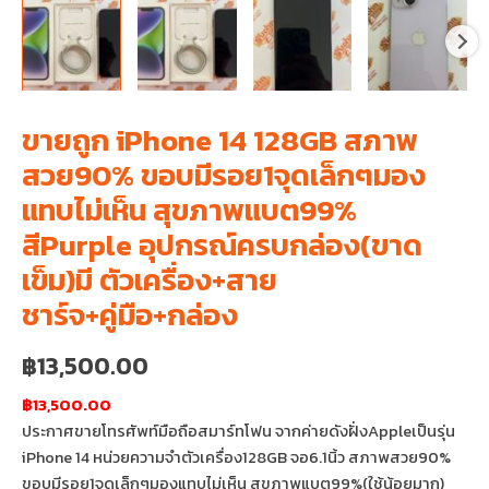
ขายถูก iPhone 14 128GB สภาพ
สวย90% ขอบมีรอย1จุดเล็กๆมอง
แทบไม่เห็น สุขภาพแบต99%
สีPurple อุปกรณ์ครบกล่อง(ขาด
เข็ม)มี ตัวเครื่อง+สาย
ชาร์จ+คู่มือ+กล่อง
฿
13,500.00
฿13,500.00
ประกาศขายโทรศัพท์มือถือสมาร์ทโฟน จากค่ายดังฝั่งAppleเป็นรุ่น
iPhone 14 หน่วยความจำตัวเครื่อง128GB จอ6.1นิ้ว สภาพสวย90%
ขอบมีรอย1จุดเล็กๆมองแทบไม่เห็น สุขภาพแบต99%(ใช้น้อยมาก)