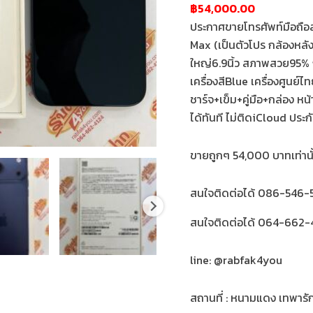
฿54,000.00
ประกาศขายโทรศัพท์มือถือส
Max (เป็นตัวโปร กล้องหลั
ใหญ่6.9นิ้ว สภาพสวย95%
เครื่องสีBlue เครื่องศูนย์
ชาร์จ+เข็ม+คู่มือ+กล่อง หน้
ได้ทันที ไม่ติดiCloud ประ
ขายถูกๆ 54,000 บาทเท่านั
สนใจติดต่อได้ 086-546-5
สนใจติดต่อได้ 064-662-4
line: @rabfak4you
สถานที่ : หนามแดง เทพารั