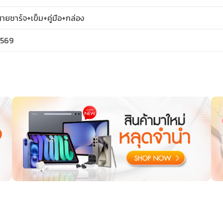
ายชาร์จ+เข็ม+คู่มือ+กล่อง
2569