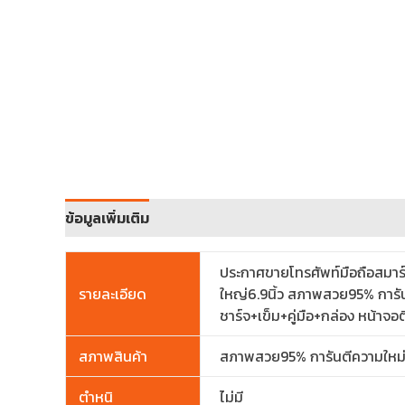
ข้อมูลเพิ่มเติม
ประกาศขายโทรศัพท์มือถือสมาร์ท
รายละเอียด
ใหญ่6.9นิ้ว สภาพสวย95% การัน
ชาร์จ+เข็ม+คู่มือ+กล่อง หน้าจอ
สภาพสินค้า
สภาพสวย95% การันตีความใหม
ตำหนิ
ไม่มี