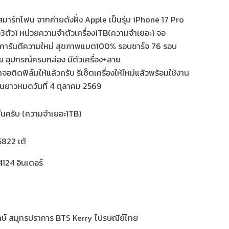
มาร์ทโฟน จากค่ายดังฝั่ง Apple เป็นรุ่น iPhone 17 Pro
ง3ตัว) หน่วยความจำตัวเครื่อง1TB(ความจำเยอะ) จอ
 การันตีความใหม่ สุขภาพแบต100% รอบชาร์จ 76 รอบ
ไทย อุปกรณ์ครบกล่อง มีตัวเครื่อง+สาย
าจอติดฟิล์มให้แล้วครับ รีเซ็ตเครื่องให้ใหม่แล้วพร้อมใช้งาน
กันยาวหมดวันที่ 4 ตุลาคม 2569
้นครับ (ความจำเยอะ1TB)
822 เต้
124 อินเตอร์
กษ์ สมุทรปราการ BTS Kerry ไปรษณีย์ไทย