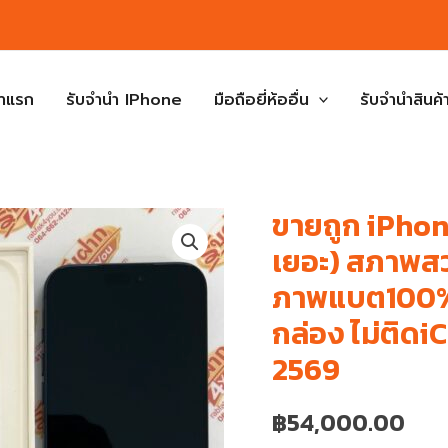
้าแรก
รับจำนำ IPhone
มือถือยี่ห้ออื่น
รับจำนำสินค้า
ขายถูก iPhon
เยอะ) สภาพสว
ภาพแบต100% 
กล่อง ไม่ติด
2569
฿
54,000.00