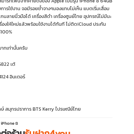
สมาร์ทโฟนจากค่ายดังของ Apple เป็นรุ่น iPhone 8 64GB
ารใช้งาน จอมีรอยช้ำจางๆมองแทบไม่เห็น แบตเริ่มเสื่อม
ลายนิ้วมือได้ เครื่องสีดำ เครื่องศูนย์ไทย อุปกรณ์ไม่มีนะ
เครื่องให้ใหม่แล้วพร้อมใช้งานได้ทันที ไม่ติดiCloud ประกัน
ด้100%
ทเท่านั้นครับ
822 เต้
124 อินเตอร์
กษ์ สมุทรปราการ BTS Kerry ไปรษณีย์ไทย
:
iPhone 8
ดต่อร้าน
รับฝาก4you