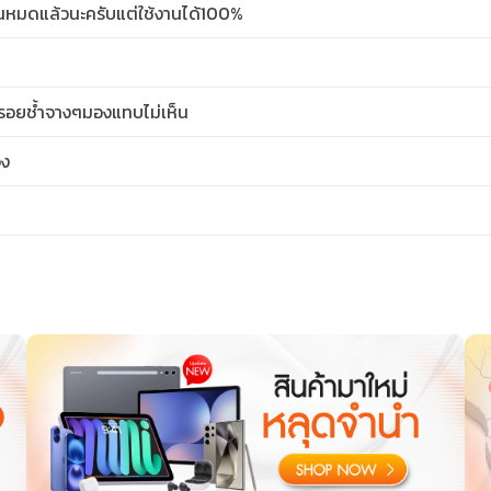
กันหมดแล้วนะครับแต่ใช้งานได้100%
ีรอยช้ำจางๆมองแทบไม่เห็น
อง