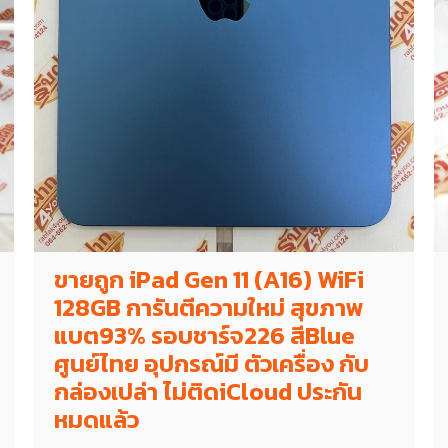
ขายถูก iPad Gen 11 (A16) WiFi
128GB การันตีความใหม่ สุขภาพ
แบต93% รอบชาร์จ226 สีBlue
ศูนย์ไทย อุปกรณ์มี ตัวเครื่อง กับ
กล่องเปล่า ไม่ติดiCloud ประกัน
หมดแล้ว