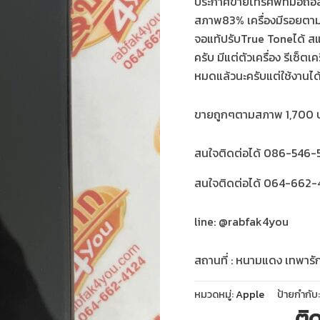
ประกาศขายโทรศัพท์มือถือ
สภาพ83% เครื่องมีรอยตามก
จอแท้ปรับTrue Toneได้ สแกน
ครับ มีแต่ตัวเครื่อง รีเซ็ต
หมดแล้วนะครับแต่ใช้งานไ
ขายถูกๆตามสภาพ 1,700 บา
สนใจติดต่อได้ 086-546-5
สนใจติดต่อได้ 064-662-4
line: @rabfak4you
สถานที่ : หนามแดง เทพารั
หมวดหมู่:
Apple
ป้ายกำกับ
ติ