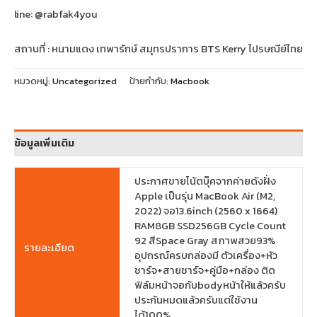
line: @rabfak4you
สถานที่ : หนามแดง เทพารักษ์ สมุทรปราการ BTS Kerry ไปรษณีย์ไทย
หมวดหมู่:
Uncategorized
ป้ายกำกับ:
Macbook
ข้อมูลเพิ่มเติม
ประกาศขายโน้ตบุ๊คจากค่ายดังฝั่ง
Apple เป็นรุ่น MacBook Air (M2,
2022) จอ13.6inch (2560 x 1664)
RAM8GB SSD256GB Cycle Count
92 สีSpace Gray สภาพสวย93%
รายละเอียด
อุปกรณ์ครบกล่องมี ตัวเครื่อง+หัว
ชาร์จ+สายชาร์จ+คู่มือ+กล่อง ติด
ฟิล์มหน้าจอกับbodyหน้าให้แล้วครับ
ประกันหมดแล้วครับแต่ใช้งาน
ได้100%