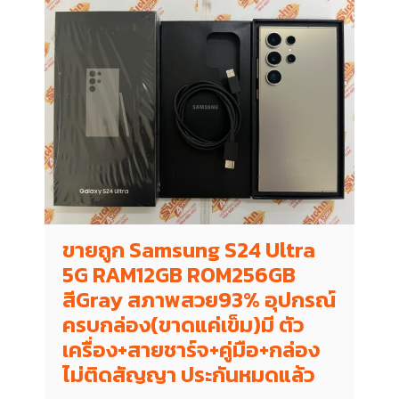
ขายถูก Samsung S24 Ultra
5G RAM12GB ROM256GB
สีGray สภาพสวย93% อุปกรณ์
ครบกล่อง(ขาดแค่เข็ม)มี ตัว
เครื่อง+สายชาร์จ+คู่มือ+กล่อง
ไม่ติดสัญญา ประกันหมดแล้ว