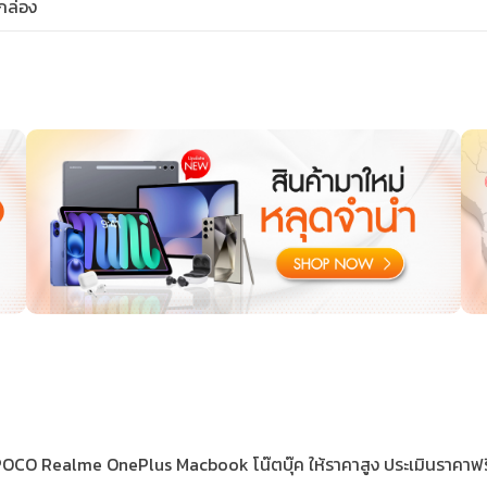
+กล่อง
 Realme OnePlus Macbook โน๊ตบุ๊ค ให้ราคาสูง ประเมินราคาฟรี