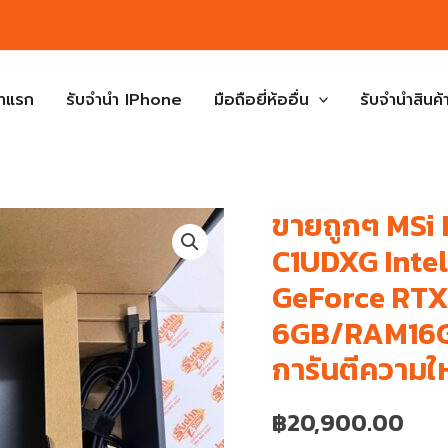
้าแรก
รับจำนำ IPhone
มือถือยี่ห้ออื่น
รับจำนำสินค้า
ขายถูกๆ MSi 
C1UDXG Intel
GeForce RTX
6GB/RAM16GB
การันตีความ
฿
20,900.00