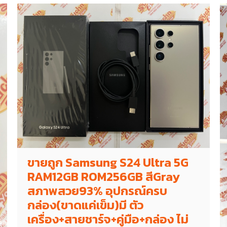
ขายถูก Samsung S24 Ultra 5G
RAM12GB ROM256GB สีGray
สภาพสวย93% อุปกรณ์ครบ
กล่อง(ขาดแค่เข็ม)มี ตัว
เครื่อง+สายชาร์จ+คู่มือ+กล่อง ไม่