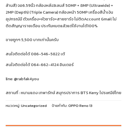
ล้านสี) จอ6.59นิ้ว กล้องหลัง3เลนส์ 50MP + 8MP (Ultrawide) +
2MP (Depth) (Triple Camera) กล้องหน้า 50MP เครื่องสีน้ำเงิน
อุปกรณ์มี ตัวเครื่อง+หัวชาร์จ+สายชาร์จ ไม่ติดAccount Gmail ไม่
ติดสัญญารายเดือน ประกันหมดแล้วแต่ใช้งานได้100%
ขายถูกๆ 5,500 บาทเท่านั้นครับ
สนใจติดต่อได้ 086-546-5822 เต้
สนใจติดต่อได้ 064-662-4124 อินเตอร์
line: @rabfak4you
สถานที่ : หนามแดง เทพารักษ์ สมุทรปราการ BTS Kerry ไปรษณีย์ไทย
หมวดหมู่:
Uncategorized
ป้ายกำกับ:
OPPO Reno 13