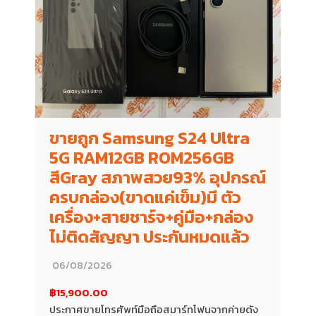
ขายถูก Samsung S24 Ultra
5G RAM12GB ROM256GB
สีGray สภาพสวย93% อุปกรณ์
ครบกล่อง(ขาดแค่เข็ม)มี ตัว
เครื่อง+สายชาร์จ+คู่มือ+กล่อง
ไม่ติดสัญญา ประกันหมดแล้ว
06/08/2026
฿15,900.00
ประกาศขายโทรศัพท์มือถือสมาร์ทโฟนจากค่ายดัง