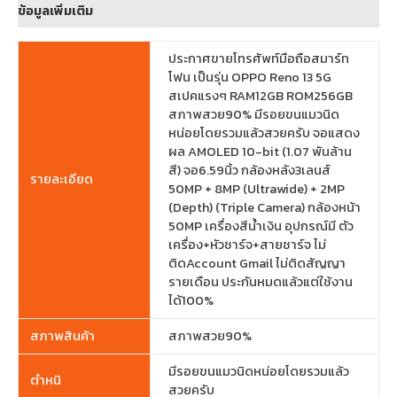
ข้อมูลเพิ่มเติม
ประกาศขายโทรศัพท์มือถือสมาร์ท
โฟน เป็นรุ่น OPPO Reno 13 5G
สเปคแรงๆ RAM12GB ROM256GB
สภาพสวย90% มีรอยขนแมวนิด
หน่อยโดยรวมแล้วสวยครับ จอแสดง
ผล AMOLED 10-bit (1.07 พันล้าน
สี) จอ6.59นิ้ว กล้องหลัง3เลนส์
รายละเอียด
50MP + 8MP (Ultrawide) + 2MP
(Depth) (Triple Camera) กล้องหน้า
50MP เครื่องสีน้ำเงิน อุปกรณ์มี ตัว
เครื่อง+หัวชาร์จ+สายชาร์จ ไม่
ติดAccount Gmail ไม่ติดสัญญา
รายเดือน ประกันหมดแล้วแต่ใช้งาน
ได้100%
สภาพสินค้า
สภาพสวย90%
มีรอยขนแมวนิดหน่อยโดยรวมแล้ว
ตำหนิ
สวยครับ