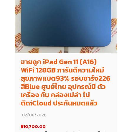
ขายถูก iPad Gen 11 (A16)
WiFi 128GB การันตีความใหม่
สุขภาพแบต93% รอบชาร์จ226
สีBlue ศูนย์ไทย อุปกรณ์มี ตัว
เครื่อง กับ กล่องเปล่า ไม่
ติดiCloud ประกันหมดแล้ว
02/08/2026
฿10,700.00