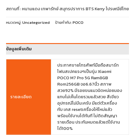
สถานที่ : หนามแดง เทพารักษ์ สมุทรปราการ BTS Kerry ไปรษณีย์ไทย
หมวดหมู่:
Uncategorized
ป้ายกำกับ:
POCO
ข้อมูลเพิ่มเติม
ประกาศขายโทรศัพท์มือถือสมาร์ท
โฟนสเปคแรงๆเป็นรุ่น Xiaomi
POCO M7 Pro 5G Ram8GB
Rom256GB จอ6.67นิ้ว สภาพ
สวย92% มีรอยขนแมวนิดหน่อยมอง
รายละเอียด
แทบไม่เห็นโดยรวมแล้วสวย สีเขียว
อุปกรณ์ไม่มีนะครับ มีแต่ตัวเครื่อง
กับ เคส resetเครื่องให้ใหม่แล้ว
พร้อมใช้งานได้ทันที ไม่ติดสัญญา
รายเดือน ประกันหมดแล้วแต่ใช้งาน
ได้100%