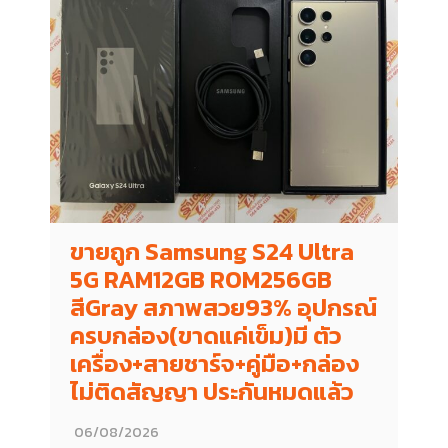
ขายถูก Samsung S24 Ultra
5G RAM12GB ROM256GB
สีGray สภาพสวย93% อุปกรณ์
ครบกล่อง(ขาดแค่เข็ม)มี ตัว
เครื่อง+สายชาร์จ+คู่มือ+กล่อง
ไม่ติดสัญญา ประกันหมดแล้ว
06/08/2026