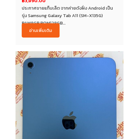
฿3,890.00
ประกาศขายแท็บเล็ต จากค่ายดังฝั่ง Android เป็น
รุ่น Samsung Galaxy Tab A11 (SM-X135G)
RAM8GB ROM128GB...
อ่านเพิ่มเติม