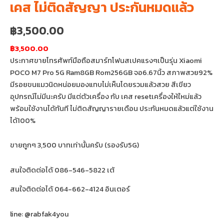
เคส ไม่ติดสัญญา ประกันหมดแล้ว
฿
3,500.00
฿3,500.00
ประกาศขายโทรศัพท์มือถือสมาร์ทโฟนสเปคแรงๆเป็นรุ่น Xiaomi
POCO M7 Pro 5G Ram8GB Rom256GB จอ6.67นิ้ว สภาพสวย92%
มีรอยขนแมวนิดหน่อยมองแทบไม่เห็นโดยรวมแล้วสวย สีเขียว
อุปกรณ์ไม่มีนะครับ มีแต่ตัวเครื่อง กับ เคส resetเครื่องให้ใหม่แล้ว
พร้อมใช้งานได้ทันที ไม่ติดสัญญารายเดือน ประกันหมดแล้วแต่ใช้งาน
ได้100%
ขายถูกๆ 3,500 บาทเท่านั้นครับ (รองรับ5G)
สนใจติดต่อได้ 086-546-5822 เต้
สนใจติดต่อได้ 064-662-4124 อินเตอร์
line: @rabfak4you