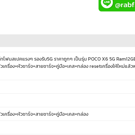
ร์ทโฟนสเปคแรงๆ รองรับ5G ราคาถูกๆ เป็นรุ่น POCO X6 5G Ram12
วเครื่อง+หัวชาร์จ+สายชาร์จ+คู่มือ+เคส+กล่อง resetเครื่องให้ใหม่แล
วเครื่อง+หัวชาร์จ+สายชาร์จ+คู่มือ+เคส+กล่อง