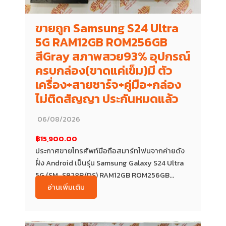
ขายถูก Samsung S24 Ultra
5G RAM12GB ROM256GB
สีGray สภาพสวย93% อุปกรณ์
ครบกล่อง(ขาดแค่เข็ม)มี ตัว
เครื่อง+สายชาร์จ+คู่มือ+กล่อง
ไม่ติดสัญญา ประกันหมดแล้ว
06/08/2026
฿15,900.00
ประกาศขายโทรศัพท์มือถือสมาร์ทโฟนจากค่ายดัง
ฝั่ง Android เป็นรุ่น Samsung Galaxy S24 Ultra
5G (SM-S928B/DS) RAM12GB ROM256GB...
อ่านเพิ่มเติม