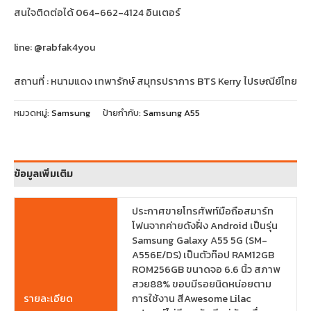
สนใจติดต่อได้ 064-662-4124 อินเตอร์
line: @rabfak4you
สถานที่ : หนามแดง เทพารักษ์ สมุทรปราการ BTS Kerry ไปรษณีย์ไทย
หมวดหมู่:
Samsung
ป้ายกำกับ:
Samsung A55
ข้อมูลเพิ่มเติม
ประกาศขายโทรศัพท์มือถือสมาร์ท
โฟนจากค่ายดังฝั่ง Android เป็นรุ่น
Samsung Galaxy A55 5G (SM-
A556E/DS) เป็นตัวท๊อป RAM12GB
ROM256GB ขนาดจอ 6.6 นิ้ว สภาพ
สวย88% ขอบมีรอยนิดหน่อยตาม
รายละเอียด
การใช้งาน สีAwesome Lilac