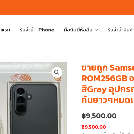
้าแรก
รับจำนำ IPhone
มือถือยี่ห้ออื่น
รับจำนำสินค้า
ขายถูก Sams
ROM256GB จอ6
สีGray อุปกร
กันยาวๆหมดเ
฿
9,500.00
฿9,500.00