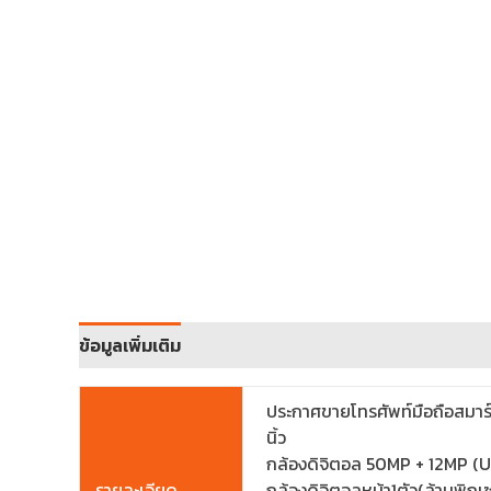
ข้อมูลเพิ่มเติม
ประกาศขายโทรศัพท์มือถือสมา
นิ้ว
กล้องดิจิตอล 50MP + 12MP (U
รายละเอียด
กล้องดิจิตอลหน้า1ตัว(ล้านพิก