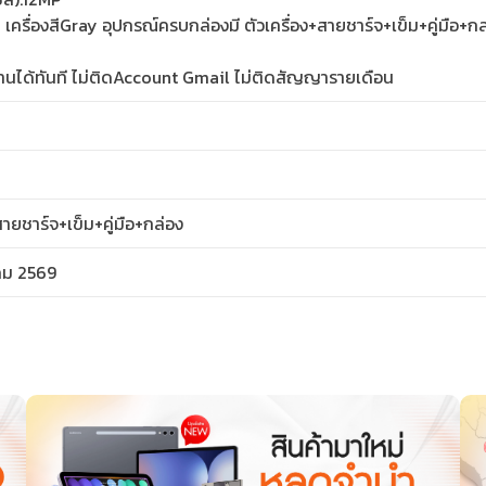
รื่องสีGray อุปกรณ์ครบกล่องมี ตัวเครื่อง+สายชาร์จ+เข็ม+คู่มือ+ก
ใช้งานได้ทันที ไม่ติดAccount Gmail ไม่ติดสัญญารายเดือน
ายชาร์จ+เข็ม+คู่มือ+กล่อง
คม 2569