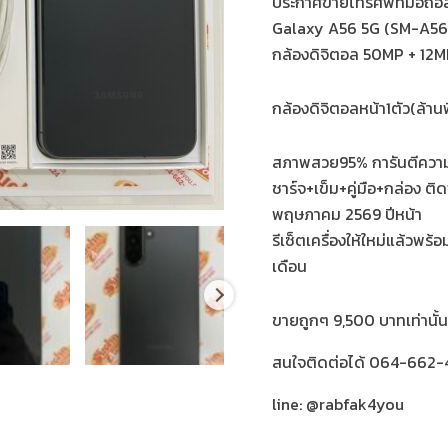
ประกาศขายโทรศัพท์มือถือส
Galaxy A56 5G (SM-A56
กล้องดิจิตอล 50MP + 12M
กล้องดิจิตอลหน้า1ตัว(ล้า
สภาพสวย95% การันตีความให
ชาร์จ+เข็ม+คู่มือ+กล่อง ต
พฤษภาคม 2569 ปีหน้า
รีเซ็ตเครื่องให้ใหม่แล้วพ
เดือน
ขายถูกๆ 9,500 บาทเท่านั้
สนใจติดต่อได้ 064-662-4
line: @rabfak4you