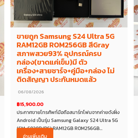
ขายถูก Samsung S24 Ultra 5G
RAM12GB ROM256GB สีGray
สภาพสวย93% อุปกรณ์ครบ
กล่อง(ขาดแค่เข็ม)มี ตัว
เครื่อง+สายชาร์จ+คู่มือ+กล่อง ไม่
ติดสัญญา ประกันหมดแล้ว
06/08/2026
฿15,900.00
ประกาศขายโทรศัพท์มือถือสมาร์ทโฟนจากค่ายดังฝั่ง
Android เป็นรุ่น Samsung Galaxy S24 Ultra 5G
(SM-S928B/DS) RAM12GB ROM256GB...
อ่านเพิ่มเติม