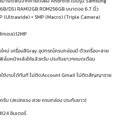
มาร์ทโฟนจากค่ายดังฝั่ง Android เป็นรุ่น Samsung
6B/DS) RAM12GB ROM256GB ขนาดจอ 6.7 นิ้ว
P (Ultrawide) + 5MP (Macro) (Triple Camera)
นพิกเซล):12MP
ม่ เครื่องสีGray อุปกรณ์ครบกล่องมี ตัวเครื่อง+สาย
ิดฟิล์มหน้าหลังให้แล้วครับ ประกันยาวๆหมดเดือน
ร้อมใช้งานได้ทันที ไม่ติดAccount Gmail ไม่ติดสัญญาราย
นครับ (สเปคแรง สวย ครบกล่อง ประกันยาว)
124 อินเตอร์