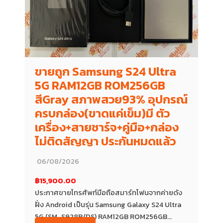
ขายถูก Samsung S24 Ultra
5G RAM12GB ROM256GB
สีGray สภาพสวย93% อุปกรณ์
ครบกล่อง(ขาดแค่เข็ม)มี ตัว
เครื่อง+สายชาร์จ+คู่มือ+กล่อง
ไม่ติดสัญญา ประกันหมดแล้ว
06/08/2026
฿15,900.00
ประกาศขายโทรศัพท์มือถือสมาร์ทโฟนจากค่ายดัง
ฝั่ง Android เป็นรุ่น Samsung Galaxy S24 Ultra
5G (SM-S928B/DS) RAM12GB ROM256GB...