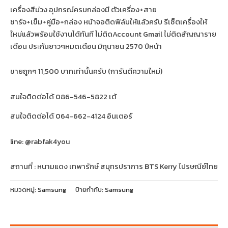
เครื่องสีม่วง อุปกรณ์ครบกล่องมี ตัวเครื่อง+สาย
ชาร์จ+เข็ม+คู่มือ+กล่อง หน้าจอติดฟิล์มให้แล้วครับ รีเซ็ตเครื่องให้
ใหม่แล้วพร้อมใช้งานได้ทันที ไม่ติดAccount Gmail ไม่ติดสัญญาราย
เดือน ประกันยาวๆหมดเดือน มิถุนายน 2570 ปีหน้า
ขายถูกๆ 11,500 บาทเท่านั้นครับ (การันตีความใหม่)
สนใจติดต่อได้ 086-546-5822 เต้
สนใจติดต่อได้ 064-662-4124 อินเตอร์
line: @rabfak4you
สถานที่ : หนามแดง เทพารักษ์ สมุทรปราการ BTS Kerry ไปรษณีย์ไทย
หมวดหมู่:
Samsung
ป้ายกำกับ:
Samsung