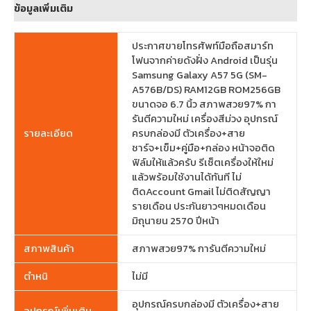
ข้อมูลเพิ่มเติม
ประกาศขายโทรศัพท์มือถือสมาร์ท
โฟนจากค่ายดังฝั่ง Android เป็นรุ่น
Samsung Galaxy A57 5G (SM-
A576B/DS) RAM12GB ROM256GB
ขนาดจอ 6.7 นิ้ว สภาพสวย97% กา
รันตีความใหม่ เครื่องสีม่วง อุปกรณ์
รายละเอียด
ครบกล่องมี ตัวเครื่อง+สาย
ชาร์จ+เข็ม+คู่มือ+กล่อง หน้าจอติด
ฟิล์มให้แล้วครับ รีเซ็ตเครื่องให้ใหม่
แล้วพร้อมใช้งานได้ทันที ไม่
ติดAccount Gmail ไม่ติดสัญญา
รายเดือน ประกันยาวๆหมดเดือน
มิถุนายน 2570 ปีหน้า
สภาพสินค้า
สภาพสวย97% การันตีความใหม่
ตำหนิ
ไม่มี
อุปกรณ์ครบกล่องมี ตัวเครื่อง+สาย