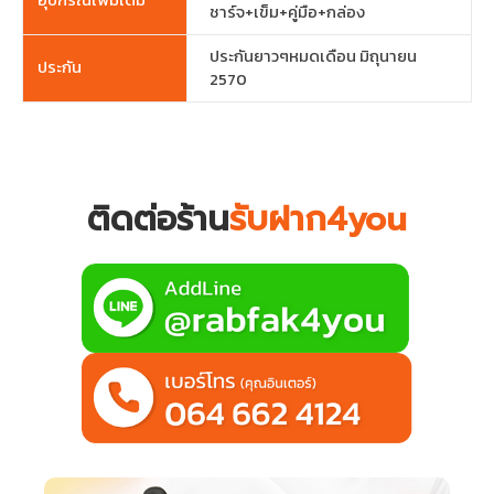
อุปกรณ์เพิ่มเติม
ชาร์จ+เข็ม+คู่มือ+กล่อง
ประกันยาวๆหมดเดือน มิถุนายน
ประกัน
2570
ติดต่อร้าน
รับฝาก4you