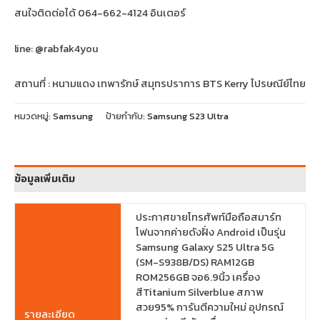
สนใจติดต่อได้ 064-662-4124 อินเตอร์
line: @rabfak4you
สถานที่ : หนามแดง เทพารักษ์ สมุทรปราการ BTS Kerry ไปรษณีย์ไทย
หมวดหมู่:
Samsung
ป้ายกำกับ:
Samsung S23 Ultra
ข้อมูลเพิ่มเติม
ประกาศขายโทรศัพท์มือถือสมาร์ท
โฟนจากค่ายดังฝั่ง Android เป็นรุ่น
Samsung Galaxy S25 Ultra 5G
(SM-S938B/DS) RAM12GB
ROM256GB จอ6.9นิ้ว เครื่อง
สีTitanium Silverblue สภาพ
สวย95% การันตีความใหม่ อุปกรณ์
รายละเอียด