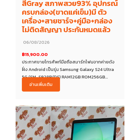
สีGray สภาพสวย93% อุปกรณ์
ครบกล่อง(ขาดแค่เข็ม)มี ตัว
เครื่อง+สายชาร์จ+คู่มือ+กล่อง
ไม่ติดสัญญา ประกันหมดแล้ว
06/08/2026
฿15,900.00
ประกาศขายโทรศัพท์มือถือสมาร์ทโฟนจากค่ายดัง
ฝั่ง Android เป็นรุ่น Samsung Galaxy S24 Ultra
5G (SM-S928B/DS) RAM12GB ROM256GB...
อ่านเพิ่มเติม