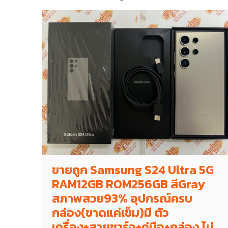
ขายถูก Samsung S24 Ultra 5G
RAM12GB ROM256GB สีGray
สภาพสวย93% อุปกรณ์ครบ
กล่อง(ขาดแค่เข็ม)มี ตัว
เครื่อง+สายชาร์จ+คู่มือ+กล่อง ไม่