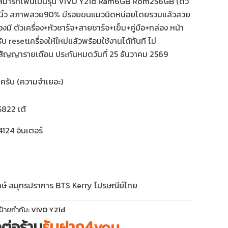
อสมาร์ทโฟนเป็นรุ่น VIVO Y21d Ram6GB Rom256GB (ตัว
8นิ้ว สภาพสวย90% มีรอยขนแมวนิดหน่อยโดยรวมแล้วสวย
งมี ตัวเครื่อง+หัวชาร์จ+สายชาร์จ+เข็ม+คู่มือ+กล่อง หน้า
บ resetเครื่องให้ใหม่แล้วพร้อมใช้งานได้ทันที ไม่
สัญญารายเดือน ประกันหมดวันที่ 25 ธันวาคม 2569
นครับ (ความจำเยอะ)
822 เต้
124 อินเตอร์
กษ์ สมุทรปราการ BTS Kerry ไปรษณีย์ไทย
ป้ายกำกับ:
VIVO Y21d
ดต่อร้าน
รับฝาก4you