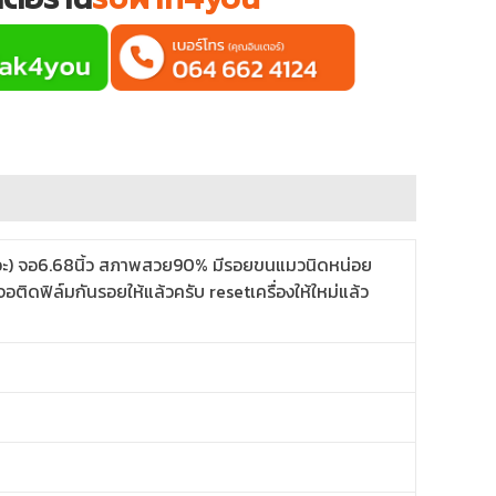
อะ) จอ6.68นิ้ว สภาพสวย90% มีรอยขนแมวนิดหน่อย
อติดฟิล์มกันรอยให้แล้วครับ resetเครื่องให้ใหม่แล้ว