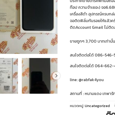
ประกาศขายโทรศัพท์มือถื
ท๊อป ความจำเยอะ) จอ6.6
เครื่องสีดำ อุปกรณ์ครบกล่อ
จอติดฟิล์มกันรอยให้แล้วครั
ติดAccount Gmail ไม่ติด
ขายถูกๆ 3,700 บาทเท่านั้
สนใจติดต่อได้ 086-546-5
สนใจติดต่อได้ 064-662-4
line: @rabfak4you
สถานที่ : หนามแดง เทพารั
หมวดหมู่:
Uncategorized
ติ