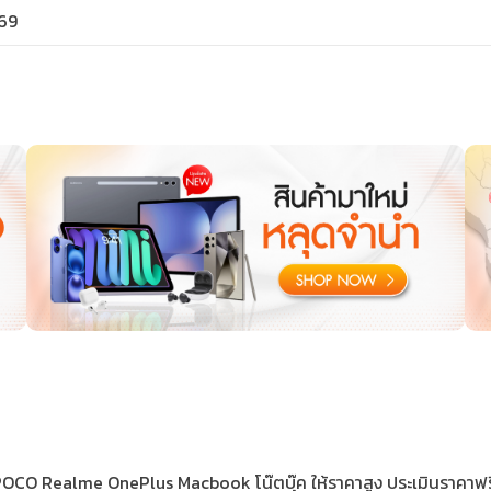
569
 Realme OnePlus Macbook โน๊ตบุ๊ค ให้ราคาสูง ประเมินราคาฟรี