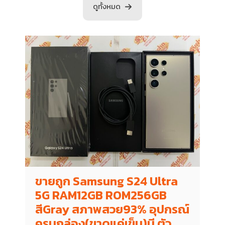
ดูทั้งหมด
ขายถูก Samsung S24 Ultra
5G RAM12GB ROM256GB
สีGray สภาพสวย93% อุปกรณ์
ครบกล่อง(ขาดแค่เข็ม)มี ตัว